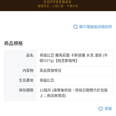
COFFEEBOX
嚴選原豆 · 小鍋工藝 · 平實共享
顯示電腦版詳細說明
商品規格
品名
哥倫比亞 羅馬莊園 卡斯提優 水洗 淺焙 (半
磅/227g)【柏克斯咖啡】
內容物
高品質咖啡豆
生豆產地
哥倫比亞
保存期限
12個月 (接單後烘焙，烘焙日期標示於包裝
上；商店無現貨)
客服