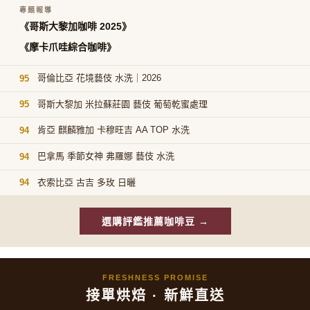
專題報導
《哥斯大黎加咖啡 2025》
《摩卡爪哇綜合咖啡》
哥倫比亞 花境藝伎 水洗｜2026
95
哥斯大黎加 米拉蘇莊園 藝伎 葡萄乾蜜處理
95
肯亞 麒麟雅加 卡穆旺吉 AA TOP 水洗
94
巴拿馬 季節女神 弗羅娜 藝伎 水洗
94
衣索比亞 古吉 多玫 日曬
94
選購評鑑推薦咖啡豆 →
FRESHNESS PROMISE
接單烘焙 · 新鮮直送