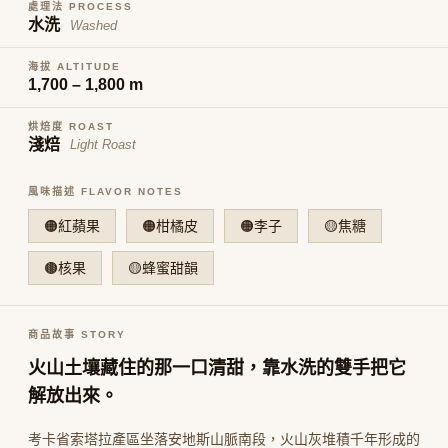
處理法 PROCESS
水洗
Washed
海拔 ALTITUDE
1,700 – 1,800 m
烘焙度 ROAST
淺焙
Light Roast
風味描述 FLAVOR NOTES
🟠紅蘋果
🟠柑橘皮
🟠李子
🟡焦糖
🟤核果
🟡蜂蜜甜韻
商品故事 STORY
火山土壤藏住的那一口清甜，靠水洗的雙手把它
解放出來。
考卡省索塔拉產區坐落安地斯山脈南段，火山灰堆積千年形成的