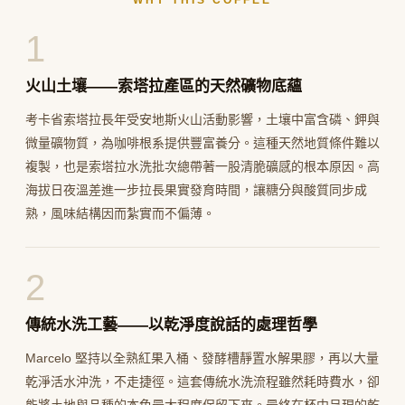
WHY THIS COFFEE
1
火山土壤——索塔拉產區的天然礦物底蘊
考卡省索塔拉長年受安地斯火山活動影響，土壤中富含磷、鉀與
微量礦物質，為咖啡根系提供豐富養分。這種天然地質條件難以
複製，也是索塔拉水洗批次總帶著一股清脆礦感的根本原因。高
海拔日夜溫差進一步拉長果實發育時間，讓糖分與酸質同步成
熟，風味結構因而紮實而不偏薄。
2
傳統水洗工藝——以乾淨度說話的處理哲學
Marcelo 堅持以全熟紅果入桶、發酵槽靜置水解果膠，再以大量
乾淨活水沖洗，不走捷徑。這套傳統水洗流程雖然耗時費水，卻