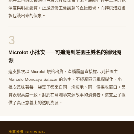
能將土地與品種的本色最大程度保留下來。最終在杯中呈現的乾
淨度與明亮酸質，正是這份工藝誠意的直接體現，而非烘焙或後
製包裝出來的假象。
3
Microlot 小批次——可追溯到莊園主姓名的透明溯
源
這支批次以 Microlot 規格出貨，產銷履歷直接標示到莊園主
Marcelo Moncayo Salazar 的名字，不經產區混批模糊化。小
批次意味著每一袋豆子都來自同一塊坡地、同一個採收窗口，品
質表現高度一致。對於在意咖啡來源故事的消費者，這支豆子提
供了真正意義上的透明溯源。
推薦沖煮 BREWING