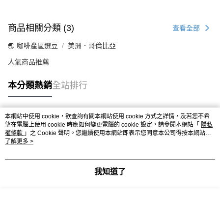
商品相關分類 (3)
查看全部
🌏 咖啡產區選豆
美洲．哥倫比亞
人氣商品推薦
本分類熱銷
全站排行
本網站中使用 cookie，欲查詢有關本網站使用 cookie 方式之詳情，及若您不希
熱門標籤
望在電腦上使用 cookie 時應如何變更電腦的 cookie 設定，請參閱本網站「
隱私
權條款
」之 Cookie 聲明。您繼續使用本網站即表示您同意本公司得按本網站使
用條款之 Cookie 聲明使用 cookie。
了解更多 >
我知道了