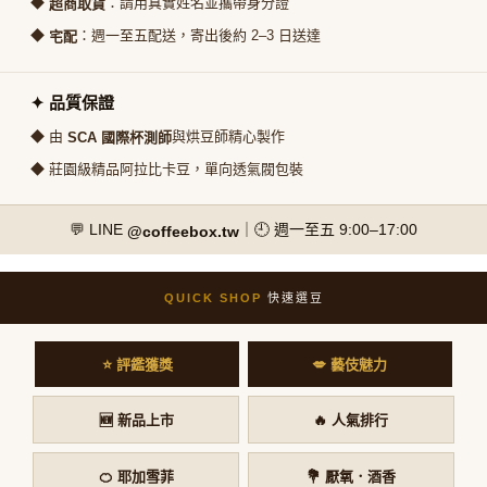
◆
：請用真實姓名並攜帶身分證
超商取貨
◆
：週一至五配送，寄出後約 2–3 日送達
宅配
✦ 品質保證
◆ 由
與烘豆師精心製作
SCA 國際杯測師
◆ 莊園級精品阿拉比卡豆，單向透氣閥包裝
💬 LINE
｜🕘 週一至五 9:00–17:00
@coffeebox.tw
QUICK SHOP
快速選豆
⭐ 評鑑獲獎
💋 藝伎魅力
🆕 新品上市
🔥 人氣排行
🍊 耶加雪菲
💐 厭氧．酒香