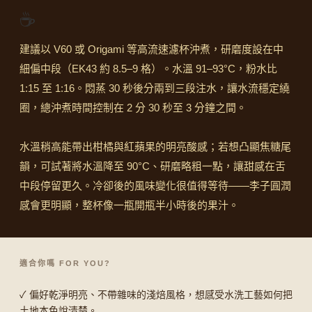
☕
建議以 V60 或 Origami 等高流速濾杯沖煮，研磨度設在中
細偏中段（EK43 約 8.5–9 格）。水溫 91–93°C，粉水比
1:15 至 1:16。悶蒸 30 秒後分兩到三段注水，讓水流穩定繞
圈，總沖煮時間控制在 2 分 30 秒至 3 分鐘之間。
水溫稍高能帶出柑橘與紅蘋果的明亮酸感；若想凸顯焦糖尾
韻，可試著將水溫降至 90°C、研磨略粗一點，讓甜感在舌
中段停留更久。冷卻後的風味變化很值得等待——李子圓潤
感會更明顯，整杯像一瓶開瓶半小時後的果汁。
適合你嗎 FOR YOU?
✓ 偏好乾淨明亮、不帶雜味的淺焙風格，想感受水洗工藝如何把
土地本色說清楚。