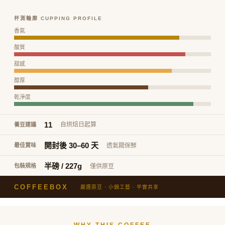
杯測輪廓 CUPPING PROFILE
香氣
酸質
甜感
醇厚
乾淨度
11
自烘焙日起算
養豆建議
開封後 30–60 天
透氣閥保鮮
最佳賞味
半磅 / 227g
僅供原豆
包裝規格
COFFEEBOX
嚴選原豆 · 小鍋工藝 · 平實共享