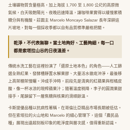
土壤礦物質含量極高，加上海拔 1,700 至 1,800 公尺的高原微
氣候，白天吸飽陽光、夜晚迅速降溫，讓咖啡果實得以緩慢累積
糖分與有機酸。莊園主 Marcelo Moncayo Salazar 長年深耕這
片坡地，對每一個採收季都以自有品質標準嚴格把關。
乾淨，不代表無聊。當土地夠好、工藝夠細，每一口
都是索塔拉山谷的日夜溫差。
傳統水洗工藝在這裡扮演了「還原土地本色」的角色——人工篩
選全熟紅果、發酵槽靜置水解果膠、大量活水徹底沖淨，最後移
上高架棚架慢曬。沖成手沖時，前段先是清爽的紅蘋果與柑橘皮
酸，像一杯冰涼的現榨蘋果汁；隨著溫度稍降，李子的圓潤果甜
接手，尾韻留下一層焦糖與核果的滑順餘溫。
卡斯提優品種以抗病性著稱，在哥倫比亞精品市場長期被低估。
但在索塔拉的火山地和 Marcelo 的細心管理下，這個「農民品
種」展現出遠超刻板印象的乾淨度與層次感，值得重新認識。