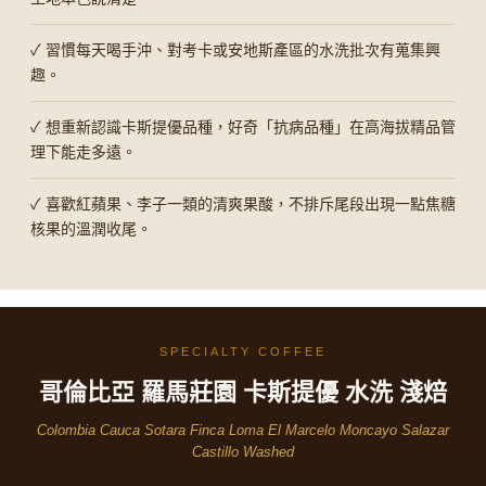
✓ 習慣每天喝手沖、對考卡或安地斯產區的水洗批次有蒐集興
趣。
✓ 想重新認識卡斯提優品種，好奇「抗病品種」在高海拔精品管
理下能走多遠。
✓ 喜歡紅蘋果、李子一類的清爽果酸，不排斥尾段出現一點焦糖
核果的溫潤收尾。
SPECIALTY COFFEE
哥倫比亞 羅馬莊園 卡斯提優 水洗 淺焙
Colombia Cauca Sotara Finca Loma El Marcelo Moncayo Salazar
Castillo Washed