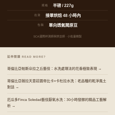
半磅 / 227g
規格
接單烘焙 48 小時內
出貨
單向透氣閥原豆
包裝
SCA 國際杯測師與烘豆師 · 小批量精製
延伸閱讀 READ MORE?
哥倫比亞帕斯朵拉之丘藝伎：水洗處理法的花香極致表現 →
哥倫比亞薇拉天意莊園帝比卡×卡杜拉水洗：老品種的乾淨風土
對話 →
厄瓜多Finca Soledad藝伎厭氧水洗：30小時發酵的精品工藝解
析 →