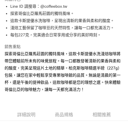
街口支付
Line ID 請搜尋：@coffeebox.tw
探索哥倫比亞羅馬莊園的獨特風味。
悠遊付
這款卡斯提優水洗咖啡，呈現出清新的果香與柔和的酸度。
Google Pay
淺焙工藝保留了咖啡豆的天然特性，讓每一口都充滿活力。
每包227克，完美適合日常享用或分享的美好時刻。
全盈+PAY
銷售重點
AFTEE先享後付
探索哥倫比亞羅馬莊園的獨特風味，這款卡斯提優水洗淺焙咖啡將
相關說明
帶您體驗前所未有的味覺旅程。每一口都散發著清新的果香與柔和
【關於「AFTEE先享後付」】
ATM付款
AFTEE先享後付是「在收到商品之後才付款」的支付方式。 讓您購物簡單
的酸度，完美呈現這片土地的精華。柏克斯咖啡精選半磅（227g）
便利好安心！
包裝，讓您在家中輕鬆享受專業咖啡館的品質。無論是清晨的第一
１．簡單：不需註冊會員、不需綁卡、不需儲值。
運送方式
２．便利：只要手機號碼，簡訊認證，即可結帳。
杯，還是午後的提神飲品，這款咖啡都是您的理想之選。快來體驗
３．安心：先確認商品／服務後，再付款。
付款後全家取貨
哥倫比亞的咖啡魅力，讓每一天都充滿活力！
每筆NT$60，滿NT$600(含以上)免運費
【「AFTEE先享後付」結帳流程】
１．於結帳方式選擇「AFTEE先享後付」後，將跳轉至「AFTEE先享後付」
付款後7-11取貨
結帳頁面，進行簡訊認證並確認金額後，即可完成結帳。
２．訂單成立數日內，您將收到繳費通知簡訊。
每筆NT$60，滿NT$600(含以上)免運費
詳細說明
商品規格
相關推薦
３．收到繳費通知簡訊後14天內，點擊此簡訊中的連結，可透過四大超商／
ATM／網路銀行／等多元方式進行付款，方視為交易完成。
宅配
※ 請注意：結帳手續完成當下不需立刻繳費，但若您需要取消訂單，請聯絡