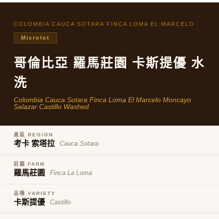
每筆NT$80，滿NT$800(含以上)免運費
購買商品的店家。未經商家同意取消之訂單仍視為有效，需透過AFTEE先享
後付繳納相關費用。
COLOMBIA CAUCA SOTARA FINCA LOMA EL MARCELO
※ 交易是否成功請以「AFTEE先享後付 」之結帳頁面顯示為準，若有關於
是否繳費成功／繳費後需取消欲退款等相關疑問，請聯繫「AFTEE先享後付
Microlot
客戶支援中心」
https://netprotections.freshdesk.com/support/home
哥倫比亞 羅馬莊園 卡斯提優 水
【注意事項】
１．透過由恩沛科技股份有限公司提供之「AFTEE先享後付」服務完成之交
易，需依本服務之必要範圍內提供個人資料，並將交易相關給付款項請求債
洗
權轉讓予恩沛科技股份有限公司。
２．關於個人資料處理事宜，請瀏覽以下網址：
Colombia Cauca Sotara Finca Loma El Marcelo Moncayo
https://aftee.tw/terms/#terms3
Salazar Castillo Washed
３．未成年的使用者請事先徵得法定代理人或監護人之同意方可使用
「AFTEE先享後付」，若未經同意申辦者引起之損失，本公司不負相關責
任。
產區 REGION
４．使用「AFTEE先享後付」時，將依據個別帳號之用戶狀況，依本公司即
考卡 索塔拉
Cauca Sotara
時審查核予不同之上限額度；若仍有額度不足之情形，本公司將視審查結果
請求用戶進行身份認證。
莊園 FARM
５．嚴禁一人註冊多個帳號或使用他人資訊註冊。若發現惡意使用之情形，
羅馬莊園
Finca La Loma
恩沛科技股份有限公司將有權停止該用戶之使用額度並採取法律行動。
品種 VARIETY
卡斯提優
Castillo