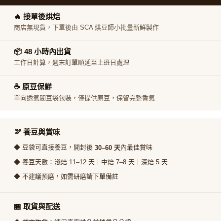
🔥 接單後烘焙
商店無現貨，下單後由 SCA 烘豆師小批量新鮮製作
📦 48 小時內出貨
工作日計算，週末訂單順延至上班日處理
☕ 原豆保鮮
單向透氣閥豆袋包裝，僅提供原豆，保留完整香氣
🫘 養豆與賞味
◆ 豆袋可直接養豆，開封後
內最佳賞味
30–60 天
◆ 養豆天數：淺焙 11–12 天｜中焙 7–8 天｜深焙 5 天
◆ 不建議預磨，如需研磨請下單備註
🏪 取貨與配送