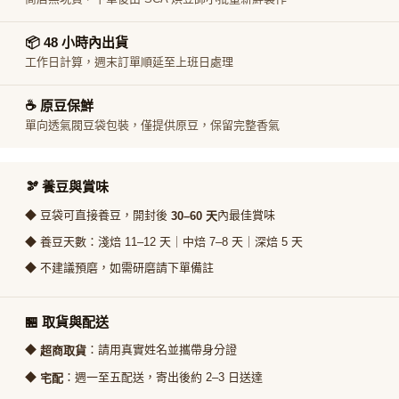
📦 48 小時內出貨
工作日計算，週末訂單順延至上班日處理
☕ 原豆保鮮
單向透氣閥豆袋包裝，僅提供原豆，保留完整香氣
🫘 養豆與賞味
◆ 豆袋可直接養豆，開封後
內最佳賞味
30–60 天
◆ 養豆天數：淺焙 11–12 天｜中焙 7–8 天｜深焙 5 天
◆ 不建議預磨，如需研磨請下單備註
🏪 取貨與配送
◆
：請用真實姓名並攜帶身分證
超商取貨
◆
：週一至五配送，寄出後約 2–3 日送達
宅配