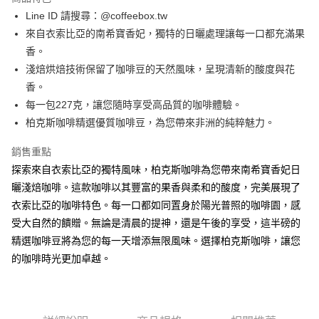
街口支付
Line ID 請搜尋：@coffeebox.tw
來自衣索比亞的南希寶香妃，獨特的日曬處理讓每一口都充滿果
悠遊付
香。
Google Pay
淺焙烘焙技術保留了咖啡豆的天然風味，呈現清新的酸度與花
香。
全盈+PAY
每一包227克，讓您隨時享受高品質的咖啡體驗。
AFTEE先享後付
柏克斯咖啡精選優質咖啡豆，為您帶來非洲的純粹魅力。
相關說明
銷售重點
【關於「AFTEE先享後付」】
ATM付款
AFTEE先享後付是「在收到商品之後才付款」的支付方式。 讓您購物簡單
探索來自衣索比亞的獨特風味，柏克斯咖啡為您帶來南希寶香妃日
便利好安心！
曬淺焙咖啡。這款咖啡以其豐富的果香與柔和的酸度，完美展現了
１．簡單：不需註冊會員、不需綁卡、不需儲值。
運送方式
２．便利：只要手機號碼，簡訊認證，即可結帳。
衣索比亞的咖啡特色。每一口都如同置身於陽光普照的咖啡園，感
３．安心：先確認商品／服務後，再付款。
付款後全家取貨
受大自然的饋贈。無論是清晨的提神，還是午後的享受，這半磅的
每筆NT$60，滿NT$600(含以上)免運費
精選咖啡豆將為您的每一天增添無限風味。選擇柏克斯咖啡，讓您
【「AFTEE先享後付」結帳流程】
１．於結帳方式選擇「AFTEE先享後付」後，將跳轉至「AFTEE先享後付」
的咖啡時光更加卓越。
付款後7-11取貨
結帳頁面，進行簡訊認證並確認金額後，即可完成結帳。
２．訂單成立數日內，您將收到繳費通知簡訊。
每筆NT$60，滿NT$600(含以上)免運費
３．收到繳費通知簡訊後14天內，點擊此簡訊中的連結，可透過四大超商／
ATM／網路銀行／等多元方式進行付款，方視為交易完成。
宅配
※ 請注意：結帳手續完成當下不需立刻繳費，但若您需要取消訂單，請聯絡