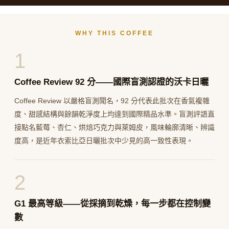
WHY THIS COFFEE
1
Coffee Review 92 分——國際盲測認證的沃卡日曬
Coffee Review 以嚴格盲測聞名，92 分代表此批次在香氣複雜
度、甜感結構與餘韻乾淨度上均達到國際精品水準。盲測評語直
接點名藍莓、杏仁、烘焙巧克力與萊姆皮，風味輪廓清晰、辨識
度高，是近年衣索比亞日曬批次中少見的高一致性表現。
2
G1 最高等級——從採摘到乾燥，每一步都在控制變
數