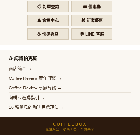
📋 訂單查詢
🎟️ 優惠券
👤 會員中心
🎁 新客優惠
☕ 快速選豆
💬 LINE 客服
☕️ 認識柏克斯
商店簡介 →
Coffee Review 歷年評鑑 →
Coffee Review 專題導讀 →
咖啡豆選購指引 →
10 種常見的咖啡豆處理法 →
COFFEEBOX
嚴選原豆 · 小鍋工藝 · 平實共享