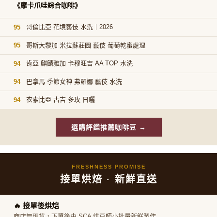
《摩卡爪哇綜合咖啡》
哥倫比亞 花境藝伎 水洗｜2026
95
哥斯大黎加 米拉蘇莊園 藝伎 葡萄乾蜜處理
95
肯亞 麒麟雅加 卡穆旺吉 AA TOP 水洗
94
巴拿馬 季節女神 弗羅娜 藝伎 水洗
94
衣索比亞 古吉 多玫 日曬
94
選購評鑑推薦咖啡豆 →
FRESHNESS PROMISE
接單烘焙 · 新鮮直送
🔥 接單後烘焙
商店無現貨，下單後由 SCA 烘豆師小批量新鮮製作