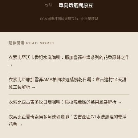
單向透氣閥原豆
包裝
SCA 國際杯測師與烘豆師 · 小批量精製
延伸閱讀 READ MORE?
衣索比亞沃卡香妃水洗咖啡：耶加雪菲神燈系列的花香巔峰之作
→
衣索比亞耶加雪菲AMA柏圖坎遮蔭慢乾日曬：韋吉達村14天甜
感工藝解析 →
衣索比亞古吉多玫日曬咖啡：烏拉嘎產區的莓果風暴解析 →
衣索比亞夏奇索烏多阿達瑪咖啡：古吉產區G1水洗處理的乾淨
花香 →