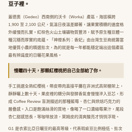
豆子裡。
蓋德奧（Gedeo）西南側的沃卡（Worka）產區，海拔橫跨
1,900 至 2,100 公尺，氣溫日夜溫差顯著，讓果實積糖的速度格
外緩慢而扎實。紅棕色火山土壤礦物質豐沛，賦予原生種豆體一
種沉穩而厚實的底蘊。「神燈系列：香妃」由台灣生豆商統籌當
地優質小農的精選批次，為的就是每一年都能穩定端出這個產區
最有辨識度的日曬花果風格。
慢曬四十天，那顆紅櫻桃把自己全部給了你。
手工挑選全熟紅櫻桃，帶皮帶肉直接平攤在非洲式高架棚架上，
靜靜曬上數十天。果皮裡的糖分與發酵香氣會慢慢滲入豆芯，形
成 Coffee Review 盲測描述的那種藍莓、杏仁與烘焙巧克力的
層疊感。入口是飽滿絲滑的質地，像喝了一口濃縮莓果汁，尾段
杏仁甜感悠長，等咖啡放涼，萊姆皮的清爽酸亮才悄悄浮現。
G1 是衣索比亞日曬豆的最高等級，代表瑕疵豆比例極低、批次