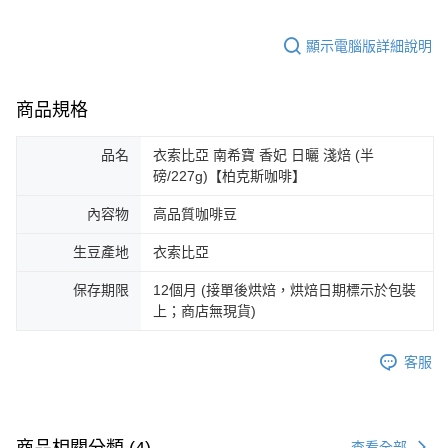
顯示電腦版詳細說明
商品規格
品名
衣索比亞 南希寶 香妃 日曬 淺焙 (半
磅/227g)【柏克斯咖啡】
內容物
高品質咖啡豆
生豆產地
衣索比亞
保存期限
12個月 (接單後烘焙，烘焙日期標示於包裝
上；商店無現貨)
客服
商品相關分類 (4)
查看全部