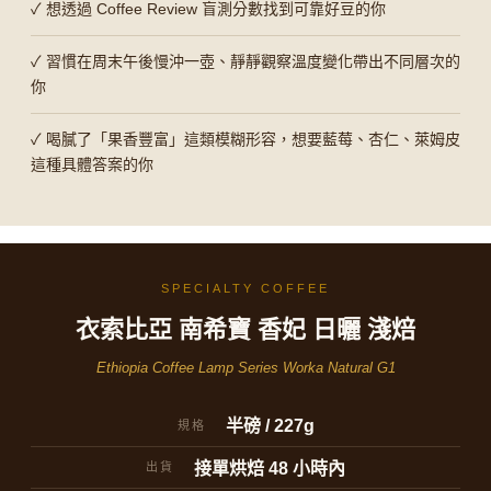
✓ 想透過 Coffee Review 盲測分數找到可靠好豆的你
✓ 習慣在周末午後慢沖一壺、靜靜觀察溫度變化帶出不同層次的
你
✓ 喝膩了「果香豐富」這類模糊形容，想要藍莓、杏仁、萊姆皮
這種具體答案的你
SPECIALTY COFFEE
衣索比亞 南希寶 香妃 日曬 淺焙
Ethiopia Coffee Lamp Series Worka Natural G1
半磅 / 227g
規格
接單烘焙 48 小時內
出貨