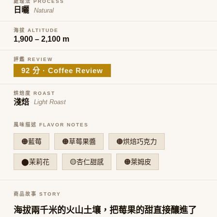
處理法 PROCESS
日曬
Natural
海拔 ALTITUDE
1,900 – 2,100 m
評鑑 REVIEW
92 分 · Coffee Review
烘焙度 ROAST
淺焙
Light Roast
風味描述 FLAVOR NOTES
🟠藍莓
🟠草莓果醬
🟤烘焙巧克力
⬤茉莉花
🟡杏仁甜感
🟠萊姆皮
商品故事 STORY
海拔兩千米的火山土壤，把莓果的甜直接釀進了