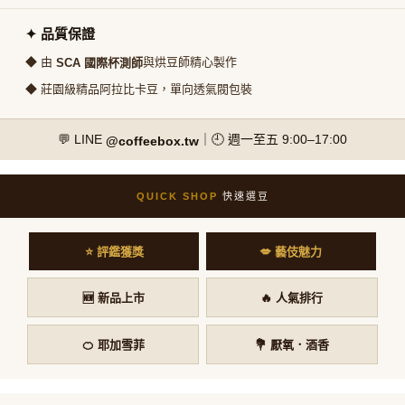
✦ 品質保證
◆ 由
與烘豆師精心製作
SCA 國際杯測師
◆ 莊園級精品阿拉比卡豆，單向透氣閥包裝
💬 LINE
｜🕘 週一至五 9:00–17:00
@coffeebox.tw
QUICK SHOP
快速選豆
⭐ 評鑑獲獎
💋 藝伎魅力
🆕 新品上市
🔥 人氣排行
🍊 耶加雪菲
💐 厭氧．酒香