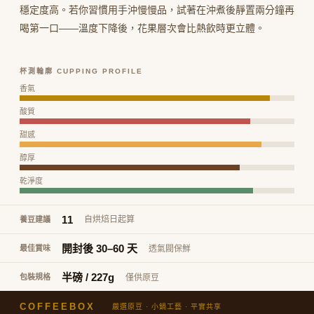
穩定度高。若你習慣用手沖慢慢品，試著在沖煮後靜置兩分鐘再
喝第一口——溫度下降後，花果層次會比熱飲時更立體。
杯測輪廓 CUPPING PROFILE
香氣
酸質
甜感
醇厚
乾淨度
11
自烘焙日起算
養豆建議
開封後 30–60 天
透氣閥保鮮
最佳賞味
半磅 / 227g
僅供原豆
包裝規格
COFFEEBOX
嚴選原豆 · 小鍋工藝 · 平實共享