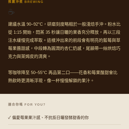
推薦沖煮 BREWING
☕
建議水溫 90–92°C，研磨刻度略粗於一般淺焙手沖。粉水比
從 1:15 開始，悶蒸 35 秒讓日曬的果香充分釋放，再以三段
注水緩慢完成萃取。這樣沖出來的前段會有明亮的藍莓與草
莓果醬甜感，中段轉為圓潤的杏仁奶感，尾韻帶一絲烘焙巧
克力與萊姆皮的清爽。
等咖啡降至 50–55°C 再品第二口——花香和莓果酸甜會比
熱飲時更清晰浮現，像一杯慢慢解鎖的果汁。
適合你嗎 FOR YOU?
✓ 偏愛莓果果汁感、不抗拒日曬發酵甜香的你