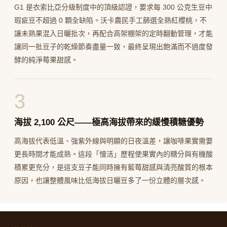
G1 是衣索比亞分級制度中的頂級認證，要求每 300 公克生豆中
瑕疵豆不超過 0 顆全缺陷。沃卡農民手工篩選全熟紅櫻桃，不
讓未熟果混入日曬批次，再配合高架棚架的定時翻動管理，才能
讓同一批豆子的乾燥節奏盡量一致，最終呈現出飽滿而不過度發
酵的純淨莓果甜感。
3
海拔 2,100 公尺——極高海拔帶來的緩慢積糖優勢
高海拔代表低溫、強紫外線與明顯的日夜溫差，讓咖啡果實需要
更長時間才能成熟。這段「慢活」歷程使果實內的糖分與有機酸
積累更充分，是這支豆子能同時擁有藍莓甜感與清亮酸質的根本
原因，也讓整體風味比低海拔日曬豆多了一份立體的層次感。