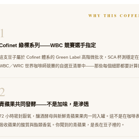
WHY THIS COFFE
1
Cofinet 綠標系列——WBC 競賽選手指定
這支豆子屬於 Cofinet 體系的 Green Label 高階微批次，SCA 杯測
WBC／WRC 世界咖啡師競賽的自選豆清單中——那些每個細節都要計
2
青蘋果共同發酵——不是加味，是滲透
72 小時密封厭氧，釀酒酵母與新鮮青蘋果果肉一同入罐。這不是在咖啡
吸收蘋果的酸質與酯類香氣。你聞到的青蘋果，是長在豆子裡的。