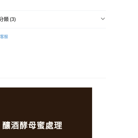
享後付
FTEE先享後付」】
類 (3)
先享後付是「在收到商品之後才付款」的支付方式。 讓您購物簡單
心！
產區選豆
美洲．哥倫比亞
：不需註冊會員、不需綁卡、不需儲值。
客服
：只要手機號碼，簡訊認證，即可結帳。
推薦
：先確認商品／服務後，再付款。
、酒香．不可思議之體驗
付款
EE先享後付」結帳流程】
0，滿NT$600(含以上)免運費
方式選擇「AFTEE先享後付」後，將跳轉至「AFTEE先享後
頁面，進行簡訊認證並確認金額後，即可完成結帳。
家取貨
成立數日內，您將收到繳費通知簡訊。
費通知簡訊後14天內，點擊此簡訊中的連結，可透過四大超商
0，滿NT$600(含以上)免運費
網路銀行／等多元方式進行付款，方視為交易完成。
：結帳手續完成當下不需立刻繳費，但若您需要取消訂單，請聯
付款
的店家。未經商家同意取消之訂單仍視為有效，需透過AFTEE
繳納相關費用。
0，滿NT$600(含以上)免運費
否成功請以「AFTEE先享後付 」之結帳頁面顯示為準，若有關於
功／繳費後需取消欲退款等相關疑問，請聯繫「AFTEE先享後
1取貨
援中心」
https://netprotections.freshdesk.com/support/home
0，滿NT$600(含以上)免運費
果 釀酒酵母蜜處理
項】
恩沛科技股份有限公司提供之「AFTEE先享後付」服務完成之