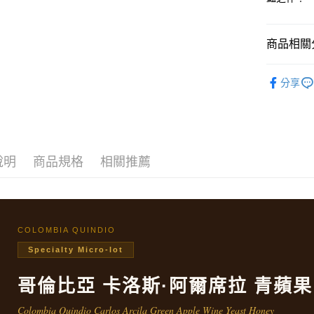
AFTEE先
相關說明
【關於「A
商品相關分
ATM付款
AFTEE
便利好安
🌏 咖啡
１．簡單
分享
２．便利
運送方式
人氣商品
３．安心
💐 厭氧
全家取貨
【「AFT
每筆NT$6
１．於結帳
付」結帳
說明
商品規格
相關推薦
付款後全
２．訂單
３．收到繳
每筆NT$6
／ATM／
※ 請注意
7-11取貨
絡購買商品
先享後付
每筆NT$6
COLOMBIA QUINDIO
※ 交易是
Specialty Micro-lot
是否繳費成
付款後7-1
付客戶支
每筆NT$6
哥倫比亞 卡洛斯·阿爾席拉 青蘋
【注意事
宅配
１．透過由
Colombia Quindio Carlos Arcila Green Apple Wine Yeast Honey