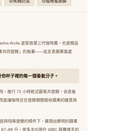
🟡焦糖奶油
🟡龍眼蜜餘韻
los Arcila 是家族第三代咖啡農，也是精品
「水果共同發酵」的執著——這支青蘋果蜜處
，設計你杯子裡的每一個香氣分子。
，進行 72 小時乾式厭氧共發酵。去皮後
而是讓咖啡豆在發酵期間吸收蘋果的酸質與
強，在高海拔與特殊發酵的條件下，展現出鮮明的蘋果
7–88 分，曾多次出現在 WBC 競賽選手的