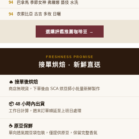
巴拿馬 季節女神 弗羅娜 藝伎 水洗
94
衣索比亞 古吉 多玫 日曬
94
選購評鑑推薦咖啡豆 →
FRESHNESS PROMISE
接單烘焙 · 新鮮直送
🔥 接單後烘焙
商店無現貨，下單後由 SCA 烘豆師小批量新鮮製作
📦 48 小時內出貨
工作日計算，週末訂單順延至上班日處理
☕ 原豆保鮮
單向透氣閥豆袋包裝，僅提供原豆，保留完整香氣