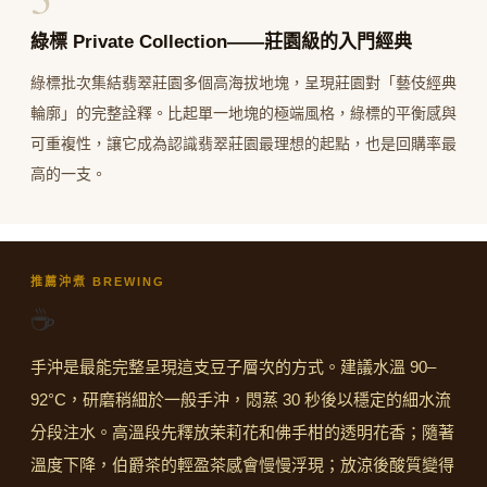
綠標 Private Collection——莊園級的入門經典
綠標批次集結翡翠莊園多個高海拔地塊，呈現莊園對「藝伎經典
輪廓」的完整詮釋。比起單一地塊的極端風格，綠標的平衡感與
可重複性，讓它成為認識翡翠莊園最理想的起點，也是回購率最
高的一支。
推薦沖煮 BREWING
☕
手沖是最能完整呈現這支豆子層次的方式。建議水溫 90–
92°C，研磨稍細於一般手沖，悶蒸 30 秒後以穩定的細水流
分段注水。高溫段先釋放茉莉花和佛手柑的透明花香；隨著
溫度下降，伯爵茶的輕盈茶感會慢慢浮現；放涼後酸質變得