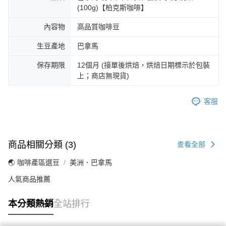
(100g)【柏克斯咖啡】
內容物
高品質咖啡豆
生豆產地
巴拿馬
保存期限
12個月 (接單後烘焙，烘焙日期標示於包裝
上；商店無現貨)
客服
商品相關分類 (3)
查看全部
🌏 咖啡產區選豆
美洲．巴拿馬
人氣商品推薦
本分類熱銷
全站排行