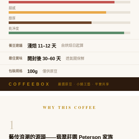
甜感
醇厚
乾淨度
淺焙 11–12 天
自烘焙日起算
養豆建議
開封後 30–60 天
透氣閥保鮮
最佳賞味
100g
僅供原豆
包裝規格
COFFEEBOX
嚴選原豆 · 小鍋工藝 · 平實共享
WHY THIS COFFEE
1
藝伎浪潮的源頭——翡翠莊園 Peterson 家族