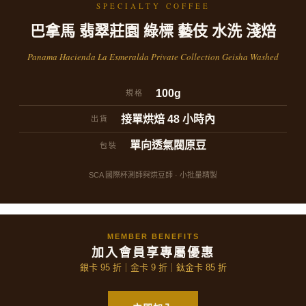
SPECIALTY COFFEE
巴拿馬 翡翠莊園 綠標 藝伎 水洗 淺焙
Panama Hacienda La Esmeralda Private Collection Geisha Washed
100g
規格
接單烘焙 48 小時內
出貨
單向透氣閥原豆
包裝
SCA 國際杯測師與烘豆師 · 小批量精製
MEMBER BENEFITS
加入會員享專屬優惠
銀卡 95 折｜金卡 9 折｜鈦金卡 85 折