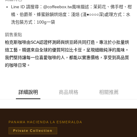
街口支付
Line ID 請搜尋：@coffeebox.tw風味描述：茉莉花、佛手柑、柑
橘、伯爵茶、蜂蜜餘韻烘焙度：淺焙 (淺●○○○○深)處理方式：水
悠遊付
洗包裝方式：100g一袋
Google Pay
銷售重點
全盈+PAY
柏克斯咖啡由SCA認證杯測師與烘豆師共同打造，專注於小批量烘
焙工藝，精選來自全球的優質阿拉比卡豆，呈現細緻純淨的風味。
AFTEE先享後付
我們堅持讓每一位喜愛咖啡的人，都能以實惠價格，享受到高品質
相關說明
的咖啡日常。
【關於「AFTEE先享後付」】
ATM付款
AFTEE先享後付是「在收到商品之後才付款」的支付方式。 讓您購物簡單
便利好安心！
１．簡單：不需註冊會員、不需綁卡、不需儲值。
運送方式
２．便利：只要手機號碼，簡訊認證，即可結帳。
詳細說明
商品規格
相關推薦
３．安心：先確認商品／服務後，再付款。
付款後全家取貨
每筆NT$60，滿NT$600(含以上)免運費
【「AFTEE先享後付」結帳流程】
１．於結帳方式選擇「AFTEE先享後付」後，將跳轉至「AFTEE先享後付」
付款後7-11取貨
結帳頁面，進行簡訊認證並確認金額後，即可完成結帳。
２．訂單成立數日內，您將收到繳費通知簡訊。
每筆NT$60，滿NT$600(含以上)免運費
PANAMA HACIENDA LA ESMERALDA
３．收到繳費通知簡訊後14天內，點擊此簡訊中的連結，可透過四大超商／
ATM／網路銀行／等多元方式進行付款，方視為交易完成。
Private Collection
宅配
※ 請注意：結帳手續完成當下不需立刻繳費，但若您需要取消訂單，請聯絡