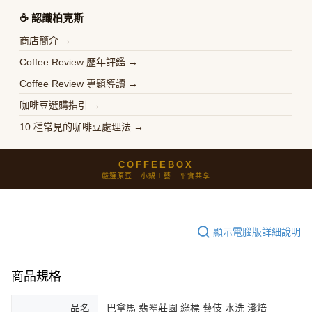
☕️ 認識柏克斯
商店簡介 →
Coffee Review 歷年評鑑 →
Coffee Review 專題導讀 →
咖啡豆選購指引 →
10 種常見的咖啡豆處理法 →
COFFEEBOX
嚴選原豆 · 小鍋工藝 · 平實共享
顯示電腦版詳細說明
商品規格
品名
巴拿馬 翡翠莊園 綠標 藝伎 水洗 淺焙