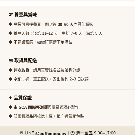
🫘 養豆與賞味
◆ 豆袋可直接養豆，開封後
內最佳賞味
30–60 天
◆ 養豆天數：淺焙 11–12 天｜中焙 7–8 天｜深焙 5 天
◆ 不建議預磨，如需研磨請下單備註
🏪 取貨與配送
◆
：請用真實姓名並攜帶身分證
超商取貨
◆
：週一至五配送，寄出後約 2–3 日送達
宅配
✦ 品質保證
◆ 由
與烘豆師精心製作
SCA 國際杯測師
◆ 莊園級精品阿拉比卡豆，單向透氣閥包裝
💬 LINE
｜🕘 週一至五 9:00–17:00
@coffeebox.tw