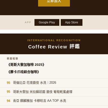
立即加入
Google Play
App Store
APP
INTERNATIONAL RECOGNITION
評鑑
Coffee Review
專題報導
《哥斯大黎加咖啡 2025》
《摩卡爪哇綜合咖啡》
哥倫比亞 花境藝伎 水洗｜2026
95
哥斯大黎加 米拉蘇莊園 藝伎 葡萄乾蜜處理
95
肯亞 麒麟雅加 卡穆旺吉 AA TOP 水洗
94