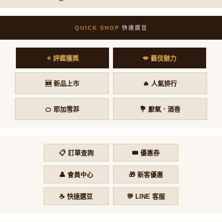
QUICK SHOP
快速選豆
⭐ 評鑑獲獎
💋 藝伎魅力
🆕 新品上市
🔥 人氣排行
🍊 耶加雪菲
💐 厭氧．酒香
📋 訂單查詢
🎟️ 優惠券
👤 會員中心
🎁 新客優惠
☕ 快速選豆
💬 LINE 客服