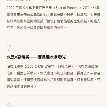
2004 年起多次奪下最佳巴拿馬（Best of Panama）冠軍，並屢
創世界生豆拍賣最高價紀錄。翡翠莊園不只是一個農場，它是讓
全球精品咖啡圈開始認識「藝伎」這個品種的歷史起點。喝這支
豆子，等於喝一段改變咖啡產業的故事。
2
水洗×高海拔——讓品種本身發光
海拔 1,600–1,800 公尺的波奎特，日夜溫差大，咖啡果實緩慢
成熟，甜度自然積累。水洗處理不加任何修飾，徹底去除果膠後
慢速乾燥，保留藝伎最純粹的花香與酸質輪廓。沒有發酵感，只
有品種本身的聲音。
3