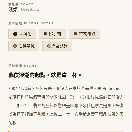
烘焙度 ROAST
Light Roast
淺焙
風味描述 FLAVOR NOTES
⬤ 茉莉花
🟠 佛手柑
🟠 柑橘酸質
🟢 伯爵茶感
🟡蜂蜜餘韻
商品故事 STORY
藝伎浪潮的起點，就是這一杯。
2004 年以前，藝伎只是一個沒人在意的老品種。是 Peterson
家族在巴拿馬波奎特的翡翠莊園，第一次讓世界見識到它的潛力
——那一年，翡翠的藝伎以懸殊差距奪下最佳巴拿馬冠軍，評審
以為杯子裡加了香精。此後二十年，它重新定義了精品咖啡的天
花板。