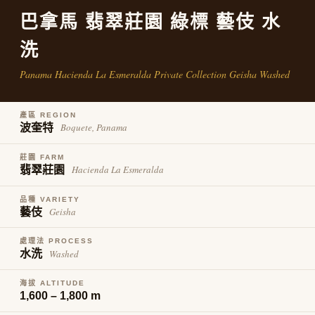
每筆NT$80，滿NT$800(含以上)免運費
購買商品的店家。未經商家同意取消之訂單仍視為有效，需透過AFTEE先享
巴拿馬 翡翠莊園 綠標 藝伎 水
後付繳納相關費用。
※ 交易是否成功請以「AFTEE先享後付 」之結帳頁面顯示為準，若有關於
洗
是否繳費成功／繳費後需取消欲退款等相關疑問，請聯繫「AFTEE先享後付
客戶支援中心」
https://netprotections.freshdesk.com/support/home
Panama Hacienda La Esmeralda Private Collection Geisha Washed
【注意事項】
１．透過由恩沛科技股份有限公司提供之「AFTEE先享後付」服務完成之交
易，需依本服務之必要範圍內提供個人資料，並將交易相關給付款項請求債
產區 REGION
權轉讓予恩沛科技股份有限公司。
Boquete, Panama
波奎特
２．關於個人資料處理事宜，請瀏覽以下網址：
https://aftee.tw/terms/#terms3
莊園 FARM
３．未成年的使用者請事先徵得法定代理人或監護人之同意方可使用
Hacienda La Esmeralda
翡翠莊園
「AFTEE先享後付」，若未經同意申辦者引起之損失，本公司不負相關責
任。
品種 VARIETY
４．使用「AFTEE先享後付」時，將依據個別帳號之用戶狀況，依本公司即
Geisha
藝伎
時審查核予不同之上限額度；若仍有額度不足之情形，本公司將視審查結果
請求用戶進行身份認證。
５．嚴禁一人註冊多個帳號或使用他人資訊註冊。若發現惡意使用之情形，
處理法 PROCESS
恩沛科技股份有限公司將有權停止該用戶之使用額度並採取法律行動。
Washed
水洗
海拔 ALTITUDE
1,600 – 1,800 m