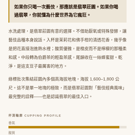
如果你只喝一次藝伎，那應該是翡翠莊園。如果你喝
過翡翠，你就懂為什麼世界為它瘋狂。
水洗處理，是翡翠莊園有意的選擇。不借助厭氧或特殊發酵，讓
藝伎品種本身說話。入杯是茉莉花和佛手柑的清透花香，幾乎像
是把花直接泡進熱水裡；酸質優雅，是橙皮而不是檸檬的那種柔
和感。中段轉為伯爵茶的輕盈茶感，尾韻收在一絲蜂蜜甜。乾
淨，是這支豆子最厲害的地方。
綠標批次集結莊園內多個高海拔地塊，海拔 1,600–1,800 公
尺。這不是單一地塊的極致，而是翡翠莊園對「藝伎經典風味」
最完整的詮釋——也是認識翡翠的最佳入口。
杯測輪廓 CUPPING PROFILE
香氣
酸質