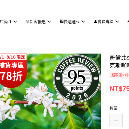
商店簡介
🩷新客優惠
🛍️快速選豆
👤會員專區
哥倫比亞
克斯咖
超取滿NT$
NT$7
數量