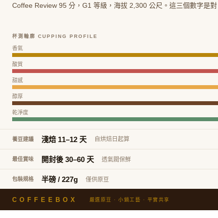
Coffee Review 95 分，G1 等級，海拔 2,300 公尺。這三個
杯測輪廓 CUPPING PROFILE
香氣
酸質
甜感
醇厚
乾淨度
淺焙 11–12 天
自烘焙日起算
養豆建議
開封後 30–60 天
透氣閥保鮮
最佳賞味
半磅 / 227g
僅供原豆
包裝規格
COFFEEBOX
嚴選原豆 · 小鍋工藝 · 平實共享