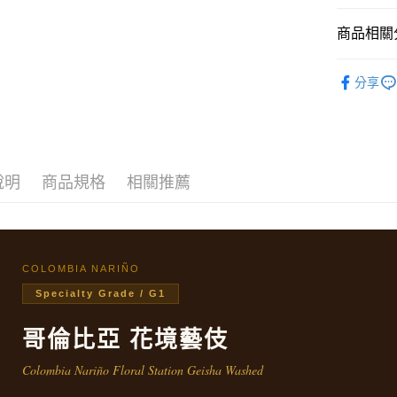
【關於「A
ATM付款
AFTEE
商品相關分
便利好安
１．簡單
🌏 咖啡
２．便利
分享
運送方式
３．安心
人氣商品
付款後全
💋 藝伎
【「AFT
每筆NT$6
１．於結帳
👍 Coff
付」結帳
付款後7-1
２．訂單
說明
商品規格
相關推薦
🛒 補貨專區 
３．收到繳
每筆NT$6
／ATM／
※ 請注意
宅配
絡購買商品
先享後付
每筆NT$8
※ 交易是
COLOMBIA NARIÑO
是否繳費成
Specialty Grade / G1
付客戶支
哥倫比亞 花境藝伎
【注意事
１．透過由
交易，需
Colombia Nariño Floral Station Geisha Washed
求債權轉
２．關於