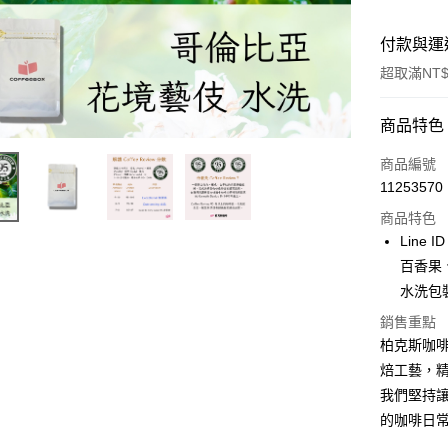
付款與運
超取滿NT$
付款方式
商品特色
信用卡一
商品編號
11253570
LINE Pay
商品特色
Apple Pay
Line
百香果
街口支付
水洗包裝
悠遊付
銷售重點
柏克斯咖
Google Pa
焙工藝，
全盈+PAY
我們堅持
AFTEE先
的咖啡日
相關說明