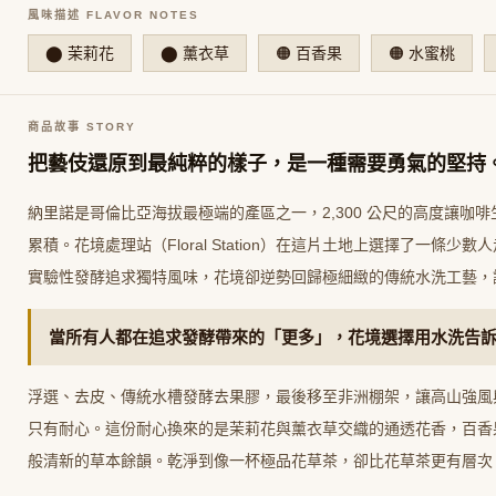
風味描述 FLAVOR NOTES
⬤ 茉莉花
⬤ 薰衣草
🟠 百香果
🟠 水蜜桃
商品故事 STORY
把藝伎還原到最純粹的樣子，是一種需要勇氣的堅持
納里諾是哥倫比亞海拔最極端的產區之一，2,300 公尺的高度讓咖
累積。花境處理站（Floral Station）在這片土地上選擇了一條
實驗性發酵追求獨特風味，花境卻逆勢回歸極細緻的傳統水洗工藝，
當所有人都在追求發酵帶來的「更多」，花境選擇用水洗告
浮選、去皮、傳統水槽發酵去果膠，最後移至非洲棚架，讓高山強風
只有耐心。這份耐心換來的是茉莉花與薰衣草交織的通透花香，百香
般清新的草本餘韻。乾淨到像一杯極品花草茶，卻比花草茶更有層次