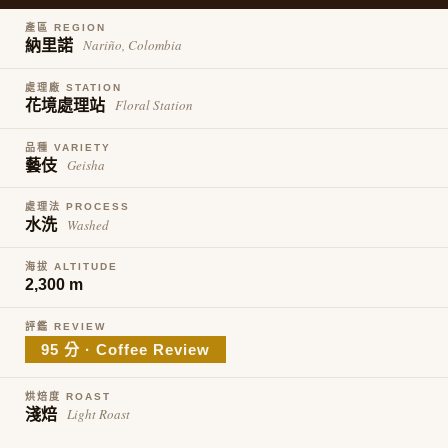
https://aft
產區 REGION
３．未成
Nariño, Colombia
納里諾
「AFTE
任。
處理廠 STATION
４．使用「
Floral Station
花境處理站
即時審查
結果請求
５．嚴禁
品種 VARIETY
形，恩沛
Geisha
藝伎
動。
處理法 PROCESS
Washed
水洗
海拔 ALTITUDE
2,300 m
評鑑 REVIEW
95 分 · Coffee Review
烘焙度 ROAST
Light Roast
淺焙