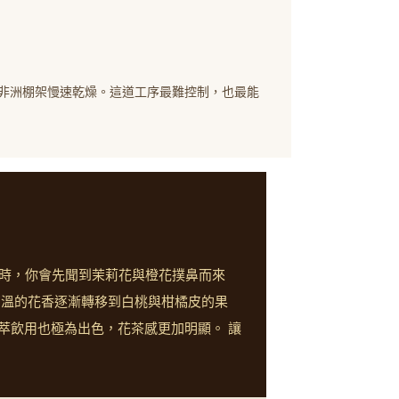
非洲棚架慢速乾燥。這道工序最難控制，也最能
悶蒸時，你會先聞到茉莉花與橙花撲鼻而來
高溫的花香逐漸轉移到白桃與柑橘皮的果
萃飲用也極為出色，花茶感更加明顯。 讓