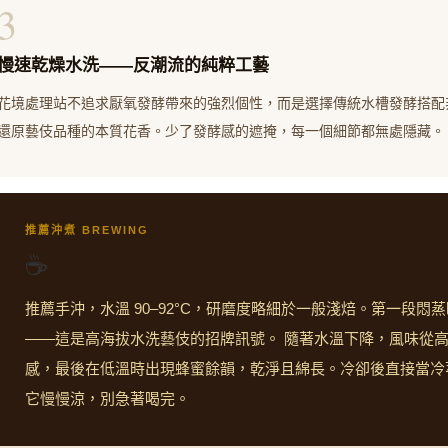
3
慢速乾燥水洗——反潮流的純粹工藝
花境處理站不追求厭氧發酵帶來的強烈個性，而是選擇傳統水槽發酵搭配
還原藝伎品種的本質花香。少了發酵感的遮掩，每一個細節都無處隱藏。
推薦沖煮 BREWING
☕
推薦手沖，水溫 90–92°C，研磨度略細於一般淺焙。第一段
——這是高海拔水洗藝伎的招牌訊號。 隨著水溫下降，風味從
感，最後在低溫時出現蜂蜜餘韻，乾淨且綿長。冷卻後直接當冷
它慢慢涼，別急著喝完。