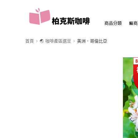
商品分類
🏪
首頁
🌏 咖啡產區選豆
美洲．哥倫比亞