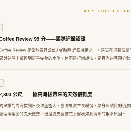
WHY THIS COFFE
1
Coffee Review 95 分——國際評鑑認證
Coffee Review 是全球最具公信力的咖啡評鑑機構之一。這支花境藝
感與餘韻上都達到近乎完美的水準。這不是行銷說法，是盲測的客觀分數
2
2,300 公尺——極高海拔帶來的天然複雜度
納里諾的高海拔讓日夜溫差極大，咖啡果實生長緩慢，糖分與酸質的積累
處理法複製的先天優勢，也是這支藝伎花香層次如此清晰的根本原因。