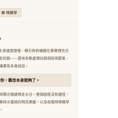
🟢 檸檬草
。
啡生長速度極慢，糖分與有機酸在果實裡充分
少數人走的路——當地多數處理站競相採用厭氧、
讓產區本身說話。
訴你，藝伎本身就夠了。
與陽光慢速帶走水分。整個過程沒有捷徑，
果與水蜜桃的明亮果酸，以及收尾時檸檬草
。