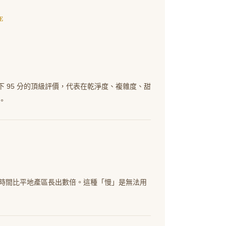
E
伎拿下 95 分的頂級評價，代表在乾淨度、複雜度、甜
。
時間比平地產區長出數倍。這種「慢」是無法用