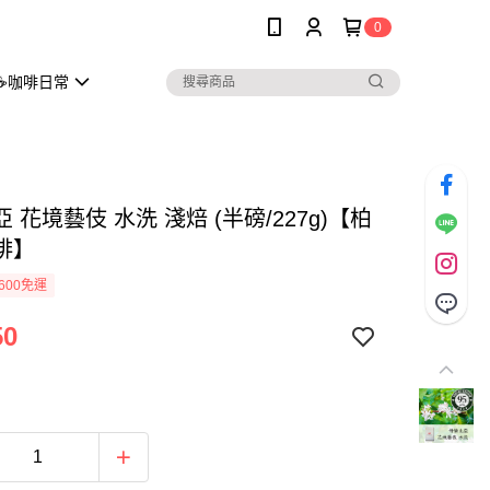
0
☕️咖啡日常
 花境藝伎 水洗 淺焙 (半磅/227g)【柏
啡】
600免運
50