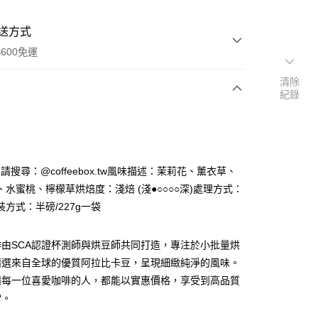
送方式
600免運
清除
紀錄
次付款
 ID 請搜尋：@coffeebox.tw風味描述：茉莉花、薰衣草、
、水蜜桃、檸檬草烘焙度：淺焙 (淺●○○○○深)處理方式：
方式：半磅/227g一袋
啡由SCA認證杯測師與烘豆師共同打造，專注於小批量烘
y
精選來自全球的優質阿拉比卡豆，呈現細緻純淨的風味。
讓每一位喜愛咖啡的人，都能以實惠價格，享受到高品質
享後付
常。