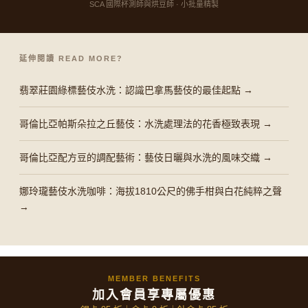
SCA 國際杯測師與烘豆師 · 小批量精製
延伸閱讀 READ MORE?
翡翠莊園綠標藝伎水洗：認識巴拿馬藝伎的最佳起點 →
哥倫比亞帕斯朵拉之丘藝伎：水洗處理法的花香極致表現 →
哥倫比亞配方豆的調配藝術：藝伎日曬與水洗的風味交織 →
娜玲瓏藝伎水洗咖啡：海拔1810公尺的佛手柑與白花純粹之聲
→
MEMBER BENEFITS
加入會員享專屬優惠