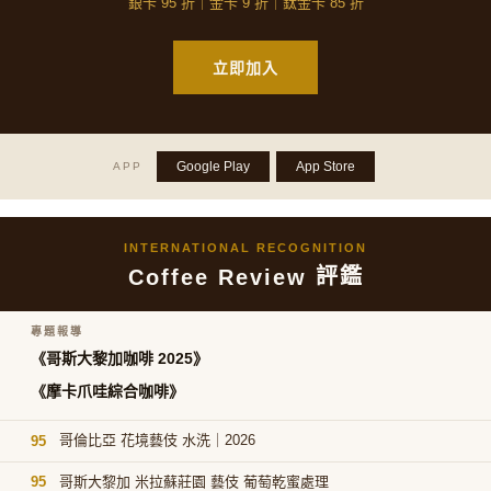
銀卡 95 折｜金卡 9 折｜鈦金卡 85 折
立即加入
Google Play
App Store
APP
INTERNATIONAL RECOGNITION
評鑑
Coffee Review
專題報導
《哥斯大黎加咖啡 2025》
《摩卡爪哇綜合咖啡》
哥倫比亞 花境藝伎 水洗｜2026
95
哥斯大黎加 米拉蘇莊園 藝伎 葡萄乾蜜處理
95