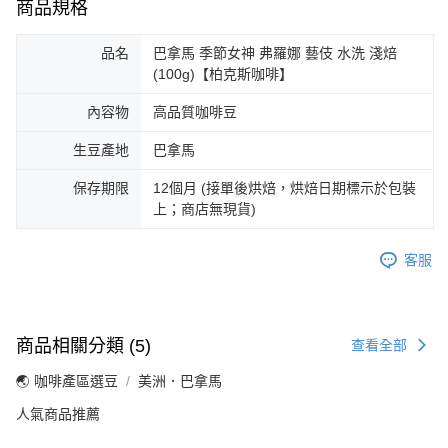
商品規格
品名
巴拿馬 季節女神 弗羅娜 藝伎 水洗 淺焙
(100g)【柏克斯咖啡】
內容物
高品質咖啡豆
生豆產地
巴拿馬
保存期限
12個月 (接單後烘焙，烘焙日期標示於包裝
上；商店無現貨)
客服
商品相關分類 (5)
查看全部
🌏 咖啡產區選豆
美洲．巴拿馬
人氣商品推薦