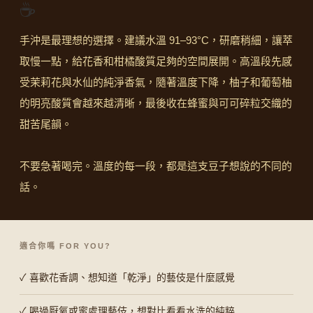
☕
手沖是最理想的選擇。建議水溫 91–93°C，研磨稍細，讓萃
取慢一點，給花香和柑橘酸質足夠的空間展開。高溫段先感
受茉莉花與水仙的純淨香氣，隨著溫度下降，柚子和葡萄柚
的明亮酸質會越來越清晰，最後收在蜂蜜與可可碎粒交織的
甜苦尾韻。
不要急著喝完。溫度的每一段，都是這支豆子想說的不同的
話。
適合你嗎 FOR YOU?
✓ 喜歡花香調、想知道「乾淨」的藝伎是什麼感覺
✓ 喝過厭氧或蜜處理藝伎，想對比看看水洗的純粹