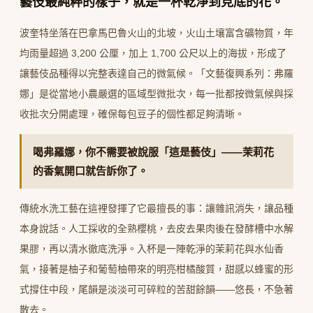
藝伎最純粹的樣子，就是一杯乾淨到見底的花。
波奎特坐落在巴拿馬巴魯火山的北坡，火山土壤富含礦物質，年
均雨量超過 3,200 公厘，加上 1,700 公尺以上的海拔，形成了
讓藝伎品種得以完整表達自己的微氣候。「文藝復興系列：弗羅
娜」是從當地小農嚴選的區域型微批次，每一批都按微氣候與採
收批次分開處理，確保每包豆子的個性都足夠清晰。
喝弗羅娜，你不需要被說服「這是藝伎」——茉莉花
的香氣開口就告訴你了。
傳統水洗工藝在這裡發揮了它最擅長的事：讓雜訊消失，讓品種
本身說話。人工採收的全熟櫻桃，去皮去果肉後在發酵槽中水解
果膠，再以清水徹底洗淨。入杯是一陣乾淨的茉莉花與水仙香
氣，接著是柚子和葡萄柚帶來的明亮柑橘酸質，甜感以蜂蜜的形
式撐住中段，尾韻是淡淡可可碎粒的苦甜餘韻——悠長，不急著
散去。