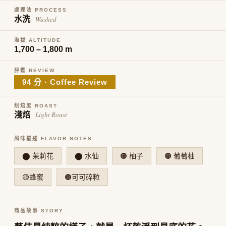
處理法 PROCESS
Washed
水洗
海拔 ALTITUDE
1,700 – 1,800 m
評鑑 REVIEW
94 分 · Coffee Review
烘焙度 ROAST
Light Roast
淺焙
風味描述 FLAVOR NOTES
⬤ 茉莉花
⬤ 水仙
🟠 柚子
🟠 葡萄柚
🟡蜂蜜
🟤可可碎粒
商品故事 STORY