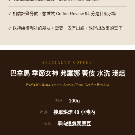
✓ 相信評鑑分數，想試試 Coffee Review 94 分是什麼水準
✓ 送禮給懂咖啡的朋友，需要一支有出處、說得出故事的豆子
SPECIALTY COFFEE
巴拿馬 季節女神 弗羅娜 藝伎 水洗 淺焙
PANAMA Renaissance Series Flora Geisha Washed
100g
規格
接單烘焙 48 小時內
出貨
單向透氣閥原豆
包裝