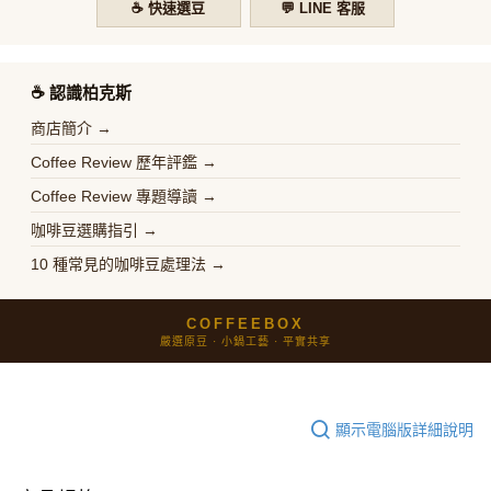
☕ 快速選豆
💬 LINE 客服
☕️ 認識柏克斯
商店簡介 →
Coffee Review 歷年評鑑 →
Coffee Review 專題導讀 →
咖啡豆選購指引 →
10 種常見的咖啡豆處理法 →
COFFEEBOX
嚴選原豆 · 小鍋工藝 · 平實共享
顯示電腦版詳細說明