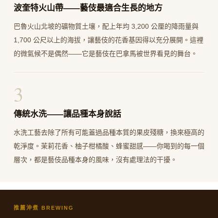
波奎特火山帶——藝伎最適合生長的地方
巴魯火山北坡的礦物質土壤，配上年均 3,200 公厘的降雨量與
1,700 公尺以上的海拔，讓藝伎的花香基因得以充分展開。這裡
的微氣候不是偶然——它是藝伎在巴拿馬被世界看見的舞台。
3
傳統水洗——讓品種本身說話
水洗工藝去除了所有可能蓋過品種本質的果皮殘糖，換來極高的
乾淨度。茉莉花香、柚子柑橘酸、蜂蜜甜感——你喝到的每一個
層次，都是藝伎品種本身的風味，沒有處理法的干擾。
推薦沖煮 BREWING