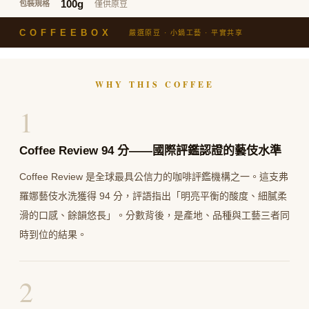
100g
僅供原豆
包裝規格
COFFEEBOX
嚴選原豆 · 小鍋工藝 · 平實共享
WHY THIS COFFEE
1
Coffee Review 94 分——國際評鑑認證的藝伎水準
Coffee Review 是全球最具公信力的咖啡評鑑機構之一。這支弗
羅娜藝伎水洗獲得 94 分，評語指出「明亮平衡的酸度、細膩柔
滑的口感、餘韻悠長」。分數背後，是產地、品種與工藝三者同
時到位的結果。
2