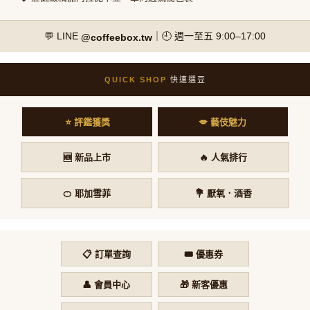
💬 LINE
｜🕘 週一至五 9:00–17:00
@coffeebox.tw
QUICK SHOP
快速選豆
⭐ 評鑑獲獎
💋 藝伎魅力
🆕 新品上市
🔥 人氣排行
🍊 耶加雪菲
💐 厭氧．酒香
📋 訂單查詢
🎟️ 優惠券
👤 會員中心
🎁 新客優惠