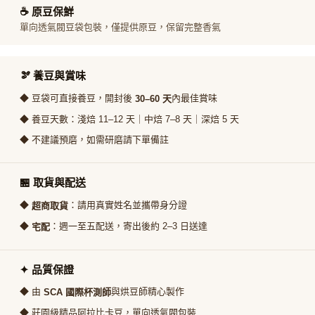
☕ 原豆保鮮
單向透氣閥豆袋包裝，僅提供原豆，保留完整香氣
🫘 養豆與賞味
◆ 豆袋可直接養豆，開封後
內最佳賞味
30–60 天
◆ 養豆天數：淺焙 11–12 天｜中焙 7–8 天｜深焙 5 天
◆ 不建議預磨，如需研磨請下單備註
🏪 取貨與配送
◆
：請用真實姓名並攜帶身分證
超商取貨
◆
：週一至五配送，寄出後約 2–3 日送達
宅配
✦ 品質保證
◆ 由
與烘豆師精心製作
SCA 國際杯測師
◆ 莊園級精品阿拉比卡豆，單向透氣閥包裝