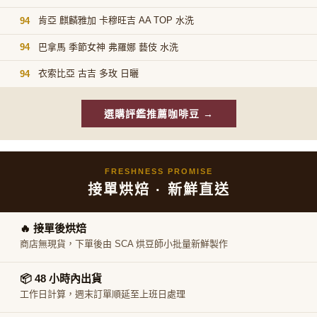
肯亞 麒麟雅加 卡穆旺吉 AA TOP 水洗
94
巴拿馬 季節女神 弗羅娜 藝伎 水洗
94
衣索比亞 古吉 多玫 日曬
94
選購評鑑推薦咖啡豆 →
FRESHNESS PROMISE
接單烘焙 · 新鮮直送
🔥 接單後烘焙
商店無現貨，下單後由 SCA 烘豆師小批量新鮮製作
📦 48 小時內出貨
工作日計算，週末訂單順延至上班日處理