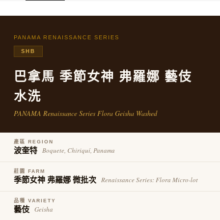
ATM／網路銀行／等多元方式進行付款，方視為交易完成。
7-11取貨付款
※ 請注意：結帳手續完成當下不需立刻繳費，但若您需要取消訂單，請聯絡
每筆NT$60，滿NT$600(含以上)免運費
購買商品的店家。未經商家同意取消之訂單仍視為有效，需透過AFTEE先享
後付繳納相關費用。
PANAMA RENAISSANCE SERIES
付款後7-11取貨
※ 交易是否成功請以「AFTEE先享後付 」之結帳頁面顯示為準，若有關於
SHB
是否繳費成功／繳費後需取消欲退款等相關疑問，請聯繫「AFTEE先享後付
每筆NT$60，滿NT$600(含以上)免運費
客戶支援中心」
https://netprotections.freshdesk.com/support/home
巴拿馬 季節女神 弗羅娜 藝伎
宅配
【注意事項】
１．透過由恩沛科技股份有限公司提供之「AFTEE先享後付」服務完成之交
每筆NT$80，滿NT$800(含以上)免運費
水洗
易，需依本服務之必要範圍內提供個人資料，並將交易相關給付款項請求債
權轉讓予恩沛科技股份有限公司。
PANAMA Renaissance Series Flora Geisha Washed
２．關於個人資料處理事宜，請瀏覽以下網址：
https://aftee.tw/terms/#terms3
３．未成年的使用者請事先徵得法定代理人或監護人之同意方可使用
「AFTEE先享後付」，若未經同意申辦者引起之損失，本公司不負相關責
產區 REGION
Boquete, Chiriquí, Panama
波奎特
任。
４．使用「AFTEE先享後付」時，將依據個別帳號之用戶狀況，依本公司即
時審查核予不同之上限額度；若仍有額度不足之情形，本公司將視審查結果
莊園 FARM
請求用戶進行身份認證。
Renaissance Series: Flora Micro-lot
季節女神 弗羅娜 微批次
５．嚴禁一人註冊多個帳號或使用他人資訊註冊。若發現惡意使用之情形，
恩沛科技股份有限公司將有權停止該用戶之使用額度並採取法律行動。
品種 VARIETY
Geisha
藝伎