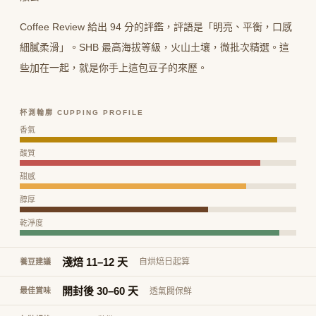
Coffee Review 給出 94 分的評鑑，評語是「明亮、平衡，口感
細膩柔滑」。SHB 最高海拔等級，火山土壤，微批次精選。這
些加在一起，就是你手上這包豆子的來歷。
杯測輪廓 CUPPING PROFILE
香氣
酸質
甜感
醇厚
乾淨度
淺焙 11–12 天
自烘焙日起算
養豆建議
開封後 30–60 天
透氣閥保鮮
最佳賞味