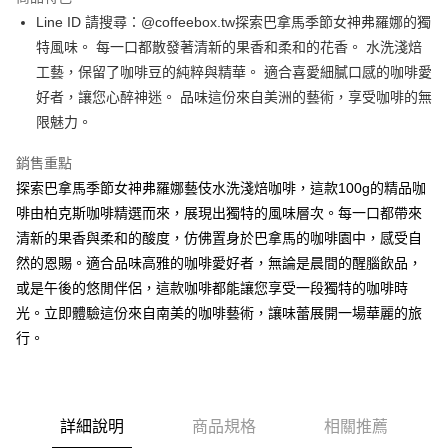
Apple Pay
Line ID 請搜尋：@coffeebox.tw探索巴拿馬季節女神弗羅娜的獨
特風味。 每一口都散發著清新的果香和柔和的花香。 水洗淺焙
街口支付
工藝，保留了咖啡豆的純粹與精華。 適合喜愛細膩口感的咖啡愛
悠遊付
好者，讓您心醉神迷。 品味這份來自美洲的藝術，享受咖啡的無
限魅力。
Google Pay
銷售重點
全盈+PAY
探索巴拿馬季節女神弗羅娜藝伎水洗淺焙咖啡，這款100g的精品咖
AFTEE先享後付
啡由柏克斯咖啡精選而來，展現出獨特的風味層次。每一口都帶來
相關說明
清新的果香與柔和的酸度，仿佛置身於巴拿馬的咖啡園中，感受自
【關於「AFTEE先享後付」】
然的恩賜。適合品味高雅的咖啡愛好者，無論是晨間的醒腦飲品，
ATM付款
AFTEE先享後付是「在收到商品之後才付款」的支付方式。 讓您購物簡單
便利好安心！
或是午後的悠閒伴侶，這款咖啡都能讓您享受一段獨特的咖啡時
１．簡單：不需註冊會員、不需綁卡、不需儲值。
光。立即體驗這份來自南美的咖啡藝術，讓味蕾展開一場華麗的旅
運送方式
２．便利：只要手機號碼，簡訊認證，即可結帳。
行。
３．安心：先確認商品／服務後，再付款。
全家取貨付款
每筆NT$60，滿NT$600(含以上)免運費
【「AFTEE先享後付」結帳流程】
１．於結帳方式選擇「AFTEE先享後付」後，將跳轉至「AFTEE先享後付」
付款後全家取貨
結帳頁面，進行簡訊認證並確認金額後，即可完成結帳。
詳細說明
商品規格
相關推薦
２．訂單成立數日內，您將收到繳費通知簡訊。
每筆NT$60，滿NT$600(含以上)免運費
３．收到繳費通知簡訊後14天內，點擊此簡訊中的連結，可透過四大超商／