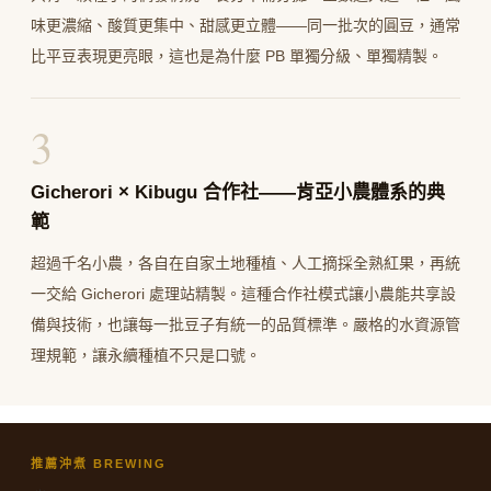
味更濃縮、酸質更集中、甜感更立體——同一批次的圓豆，通常
比平豆表現更亮眼，這也是為什麼 PB 單獨分級、單獨精製。
3
Gicherori × Kibugu 合作社——肯亞小農體系的典
範
超過千名小農，各自在自家土地種植、人工摘採全熟紅果，再統
一交給 Gicherori 處理站精製。這種合作社模式讓小農能共享設
備與技術，也讓每一批豆子有統一的品質標準。嚴格的水資源管
理規範，讓永續種植不只是口號。
推薦沖煮 BREWING