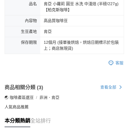
品名
肯亞 小蘿莉 圓豆 水洗 中淺焙 (半磅/227g)
【柏克斯咖啡】
內容物
高品質咖啡豆
生豆產地
肯亞
保存期限
12個月 (接單後烘焙，烘焙日期標示於包裝
上；商店無現貨)
客服
商品相關分類 (3)
查看全部
🌏 咖啡產區選豆
非洲．肯亞
人氣商品推薦
本分類熱銷
全站排行