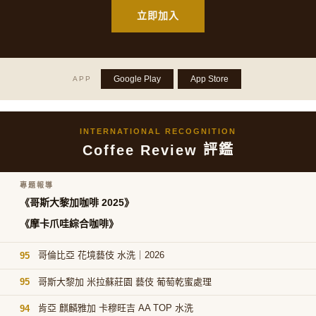
立即加入
Google Play
App Store
APP
INTERNATIONAL RECOGNITION
評鑑
Coffee Review
專題報導
《哥斯大黎加咖啡 2025》
《摩卡爪哇綜合咖啡》
哥倫比亞 花境藝伎 水洗｜2026
95
哥斯大黎加 米拉蘇莊園 藝伎 葡萄乾蜜處理
95
肯亞 麒麟雅加 卡穆旺吉 AA TOP 水洗
94