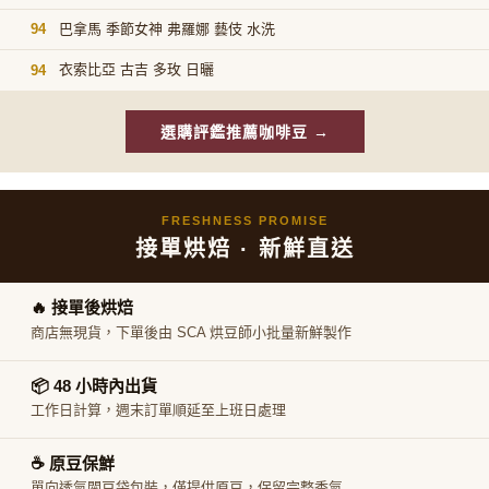
巴拿馬 季節女神 弗羅娜 藝伎 水洗
94
衣索比亞 古吉 多玫 日曬
94
選購評鑑推薦咖啡豆 →
FRESHNESS PROMISE
接單烘焙 · 新鮮直送
🔥 接單後烘焙
商店無現貨，下單後由 SCA 烘豆師小批量新鮮製作
📦 48 小時內出貨
工作日計算，週末訂單順延至上班日處理
☕ 原豆保鮮
單向透氣閥豆袋包裝，僅提供原豆，保留完整香氣