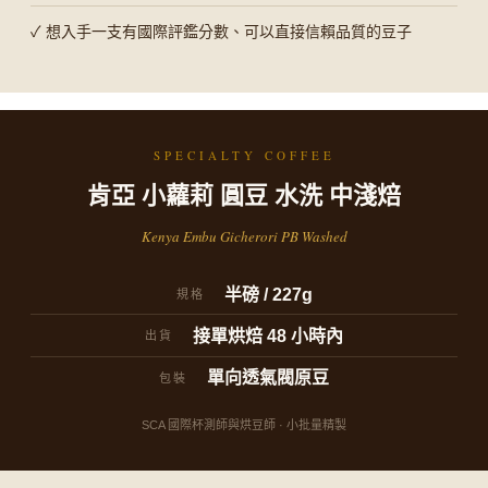
✓ 想入手一支有國際評鑑分數、可以直接信賴品質的豆子
SPECIALTY COFFEE
肯亞 小蘿莉 圓豆 水洗 中淺焙
Kenya Embu Gicherori PB Washed
半磅 / 227g
規格
接單烘焙 48 小時內
出貨
單向透氣閥原豆
包裝
SCA 國際杯測師與烘豆師 · 小批量精製