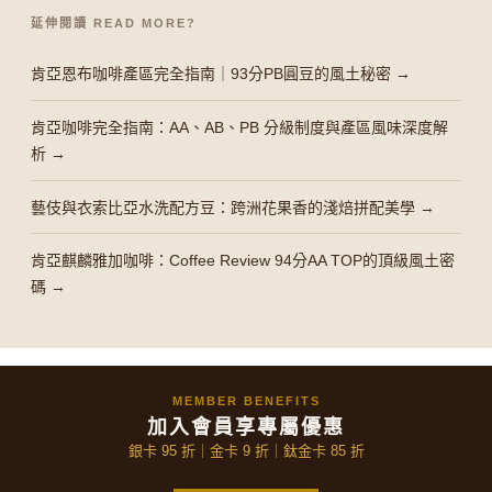
延伸閱讀 READ MORE?
肯亞恩布咖啡產區完全指南｜93分PB圓豆的風土秘密 →
肯亞咖啡完全指南：AA、AB、PB 分級制度與產區風味深度解
析 →
藝伎與衣索比亞水洗配方豆：跨洲花果香的淺焙拼配美學 →
肯亞麒麟雅加咖啡：Coffee Review 94分AA TOP的頂級風土密
碼 →
MEMBER BENEFITS
加入會員享專屬優惠
銀卡 95 折｜金卡 9 折｜鈦金卡 85 折