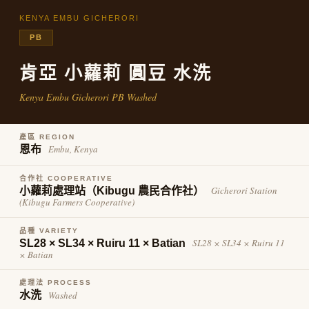
ATM／網路銀行／等多元方式進行付款，方視為交易完成。
7-11取貨付款
KENYA EMBU GICHERORI
※ 請注意：結帳手續完成當下不需立刻繳費，但若您需要取消訂單，請聯絡
每筆NT$60，滿NT$600(含以上)免運費
購買商品的店家。未經商家同意取消之訂單仍視為有效，需透過AFTEE先享
PB
後付繳納相關費用。
付款後7-11取貨
※ 交易是否成功請以「AFTEE先享後付 」之結帳頁面顯示為準，若有關於
肯亞 小蘿莉 圓豆 水洗
是否繳費成功／繳費後需取消欲退款等相關疑問，請聯繫「AFTEE先享後付
每筆NT$60，滿NT$600(含以上)免運費
客戶支援中心」
https://netprotections.freshdesk.com/support/home
Kenya Embu Gicherori PB Washed
宅配
【注意事項】
１．透過由恩沛科技股份有限公司提供之「AFTEE先享後付」服務完成之交
每筆NT$80，滿NT$800(含以上)免運費
易，需依本服務之必要範圍內提供個人資料，並將交易相關給付款項請求債
產區 REGION
Embu, Kenya
恩布
權轉讓予恩沛科技股份有限公司。
２．關於個人資料處理事宜，請瀏覽以下網址：
https://aftee.tw/terms/#terms3
合作社 COOPERATIVE
３．未成年的使用者請事先徵得法定代理人或監護人之同意方可使用
Gicherori Station
小蘿莉處理站（Kibugu 農民合作社）
「AFTEE先享後付」，若未經同意申辦者引起之損失，本公司不負相關責
(Kibugu Farmers Cooperative)
任。
４．使用「AFTEE先享後付」時，將依據個別帳號之用戶狀況，依本公司即
品種 VARIETY
時審查核予不同之上限額度；若仍有額度不足之情形，本公司將視審查結果
SL28 × SL34 × Ruiru 11
SL28 × SL34 × Ruiru 11 × Batian
請求用戶進行身份認證。
× Batian
５．嚴禁一人註冊多個帳號或使用他人資訊註冊。若發現惡意使用之情形，
恩沛科技股份有限公司將有權停止該用戶之使用額度並採取法律行動。
處理法 PROCESS
Washed
水洗