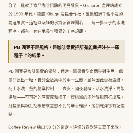
分明，造就了肯亞咖啡招牌的明亮酸質。Gicherori 處理站成立
於 1990 年代，隸屬 Kibugu 農民合作社，匯集超過千名小農的
精選果實。這裡以嚴謹的水資源管理聞名——每一批豆子的水洗
程序，都有一套在地長年積累的工序規範。
PB 圓豆不是規格，是咖啡果實把所有能量押注在一顆
種子上的結果。
PB 圓豆是咖啡果實的偶然：通常一顆果實孕育兩粒對生豆，偶
爾只長出一粒，養分全數集中於單一豆體，風味因此更為濃縮。
配上水洗工藝的精準控制——去皮、隔夜發酵、活水洗淨、高架
棚曬——可可碎的厚實感和橘子、櫻桃派的多汁酸甜同框出現，
月桂葉與粉紅胡椒帶來意想不到的辛香輪廓，尾韻乾淨卻有記憶
點。
Coffee Review 給出 93 分的肯定。這個分數對這支豆子來說，