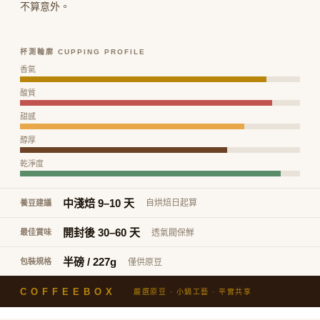
不算意外。
杯測輪廓 CUPPING PROFILE
香氣
酸質
甜感
醇厚
乾淨度
中淺焙 9–10 天
自烘焙日起算
養豆建議
開封後 30–60 天
透氣閥保鮮
最佳賞味
半磅 / 227g
僅供原豆
包裝規格
COFFEEBOX
嚴選原豆 · 小鍋工藝 · 平實共享