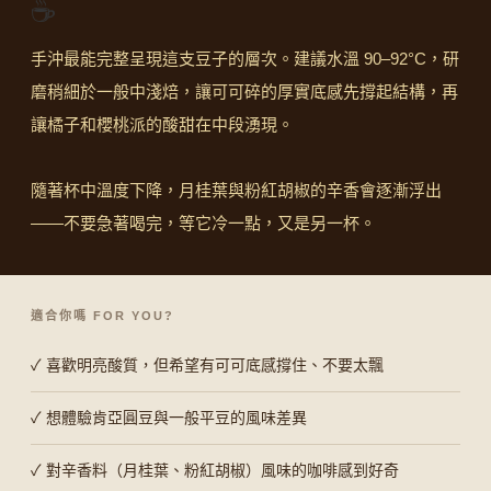
☕
手沖最能完整呈現這支豆子的層次。建議水溫 90–92°C，研
磨稍細於一般中淺焙，讓可可碎的厚實底感先撐起結構，再
讓橘子和櫻桃派的酸甜在中段湧現。
隨著杯中溫度下降，月桂葉與粉紅胡椒的辛香會逐漸浮出
——不要急著喝完，等它冷一點，又是另一杯。
適合你嗎 FOR YOU?
✓ 喜歡明亮酸質，但希望有可可底感撐住、不要太飄
✓ 想體驗肯亞圓豆與一般平豆的風味差異
✓ 對辛香料（月桂葉、粉紅胡椒）風味的咖啡感到好奇