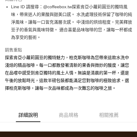
Apple Pay
Line ID 請搜尋：@coffeebox.tw探索肯亞小蘿莉圓豆的獨特風
味，帶來迷人的果酸與甜美口感。 水洗處理技術保留了咖啡的純
街口支付
淨風味，讓每一口皆充滿層次感。 中淺焙的烘焙程度，完美釋放
悠遊付
豆子的香氣與風味特徵。 適合喜愛品味咖啡的您，讓每一杯都成
為享受的藝術。
Google Pay
銷售重點
全盈+PAY
探索肯亞小蘿莉圓豆的獨特魅力，柏克斯咖啡為您帶來這款水洗中
AFTEE先享後付
淺焙的精品咖啡。每一口都散發著清新的果香與微妙的酸度，讓您
相關說明
在品嚐中感受到肯亞獨特的風土人情。無論是清晨的第一杯，還是
【關於「AFTEE先享後付」】
午後的放鬆時光，這款半磅包裝都能滿足您對咖啡的極致追求。選
ATM付款
AFTEE先享後付是「在收到商品之後才付款」的支付方式。 讓您購物簡單
便利好安心！
擇柏克斯咖啡，讓每一次品味都成為一次難忘的咖啡之旅。
１．簡單：不需註冊會員、不需綁卡、不需儲值。
運送方式
２．便利：只要手機號碼，簡訊認證，即可結帳。
３．安心：先確認商品／服務後，再付款。
全家取貨付款
每筆NT$60，滿NT$600(含以上)免運費
【「AFTEE先享後付」結帳流程】
詳細說明
商品規格
相關推薦
１．於結帳方式選擇「AFTEE先享後付」後，將跳轉至「AFTEE先享後付」
付款後全家取貨
結帳頁面，進行簡訊認證並確認金額後，即可完成結帳。
２．訂單成立數日內，您將收到繳費通知簡訊。
每筆NT$60，滿NT$600(含以上)免運費
３．收到繳費通知簡訊後14天內，點擊此簡訊中的連結，可透過四大超商／