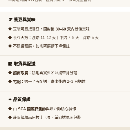
🫘 養豆與賞味
◆ 豆袋可直接養豆，開封後
內最佳賞味
30–60 天
◆ 養豆天數：淺焙 11–12 天｜中焙 7–8 天｜深焙 5 天
◆ 不建議預磨，如需研磨請下單備註
🏪 取貨與配送
◆
：請用真實姓名並攜帶身分證
超商取貨
◆
：週一至五配送，寄出後約 2–3 日送達
宅配
✦ 品質保證
◆ 由
與烘豆師精心製作
SCA 國際杯測師
◆ 莊園級精品阿拉比卡豆，單向透氣閥包裝