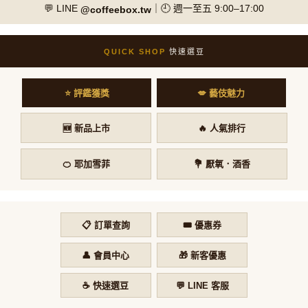
💬 LINE
｜🕘 週一至五 9:00–17:00
@coffeebox.tw
QUICK SHOP
快速選豆
⭐ 評鑑獲獎
💋 藝伎魅力
🆕 新品上市
🔥 人氣排行
🍊 耶加雪菲
💐 厭氧．酒香
📋 訂單查詢
🎟️ 優惠券
👤 會員中心
🎁 新客優惠
☕ 快速選豆
💬 LINE 客服