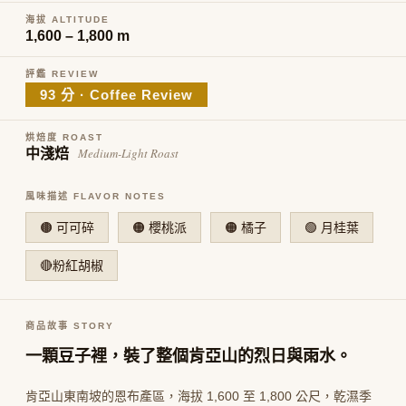
海拔 ALTITUDE
1,600 – 1,800 m
評鑑 REVIEW
93 分 · Coffee Review
烘焙度 ROAST
Medium-Light Roast
中淺焙
風味描述 FLAVOR NOTES
🟤 可可碎
🟠 櫻桃派
🟠 橘子
🟢 月桂葉
🔴粉紅胡椒
商品故事 STORY
一顆豆子裡，裝了整個肯亞山的烈日與雨水。
肯亞山東南坡的恩布產區，海拔 1,600 至 1,800 公尺，乾濕季